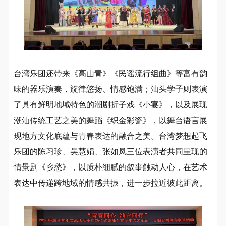
台湾乐团还带来《高山青》《民谣流行组曲》等富有韵
味的器乐演奏，旋律悠扬、情感饱满；汕头学子则表演
了具有鲜明地域特色的潮剧折子戏《小宴》，以及展现
潮汕传统工艺之美的舞蹈《织金彩瓷》，以舞台语言展
现地方文化底蕴与青春表达的融合之美。台湾梦想起飞
乐团的陈习珍、吴慧娟、张如凤三位表演者共同呈现的
情景剧《乡愁》，以质朴细腻的叙事触动人心，在艺术
表达中传递跨地域的情感共振，进一步拉近彼此距离。