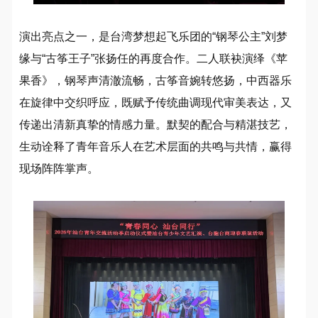
演出亮点之一，是台湾梦想起飞乐团的“钢琴公主”刘梦
缘与“古筝王子”张扬任的再度合作。二人联袂演绎《苹
果香》，钢琴声清澈流畅，古筝音婉转悠扬，中西器乐
在旋律中交织呼应，既赋予传统曲调现代审美表达，又
传递出清新真挚的情感力量。默契的配合与精湛技艺，
生动诠释了青年音乐人在艺术层面的共鸣与共情，赢得
现场阵阵掌声。